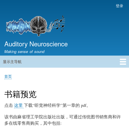
跳
登录
用
转
户
到
帐
主
户
要
菜
内
容
Auditory Neuroscience
单
Making sense of sound
显示主导航
主
导
首页
声学与信号处理
The Ear
Pitch
Vocalizations and speech
Spatial Hearing
Scene Analysis
Development, Learning & Plasticity
Prosthetics
The Book
首页
航
面
包
书籍预览
屑
点击
这里
下载“听觉神经科学”第一章的 pdf。
该书由麻省理工学院出版社出版，可通过传统图书销售商和许
多在线零售商购买，其中包括: