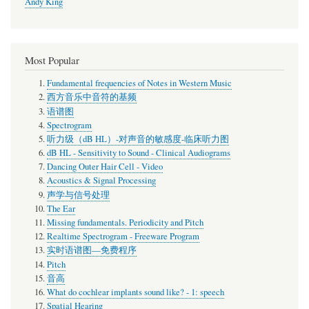
Andy King
Most Popular
Fundamental frequencies of Notes in Western Music
西方音乐中音符的基频
语谱图
Spectrogram
听力级（dB HL）-对声音的敏感度-临床听力图
dB HL - Sensitivity to Sound - Clinical Audiograms
Dancing Outer Hair Cell - Video
Acoustics & Signal Processing
声学与信号处理
The Ear
Missing fundamentals. Periodicity and Pitch
Realtime Spectrogram - Freeware Program
实时语谱图—免费程序
Pitch
音高
What do cochlear implants sound like? - 1: speech
Spatial Hearing