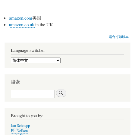
amazon.com
美国
amazon.co.uk
in the UK
适合打印版本
Language switcher
Select
your
language
搜索
搜
索
Brought to you by:
Jan Schnupp
Eli Nelken