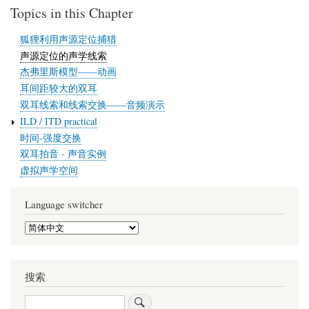
Topics in this Chapter
狐狸利用声源定位捕猎
声源定位的声学线索
杰弗里斯模型——动画
耳间距较大的双耳
双耳线索和线索交换——音频演示
ILD / ITD practical
时间-强度交换
双耳拍音 - 声音实例
虚拟声学空间
Language switcher
Select
your
language
搜索
搜