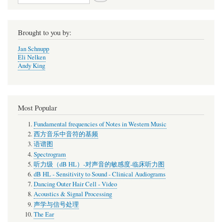
索
Brought to you by:
Jan Schnupp
Eli Nelken
Andy King
Most Popular
Fundamental frequencies of Notes in Western Music
西方音乐中音符的基频
语谱图
Spectrogram
听力级（dB HL）-对声音的敏感度-临床听力图
dB HL - Sensitivity to Sound - Clinical Audiograms
Dancing Outer Hair Cell - Video
Acoustics & Signal Processing
声学与信号处理
The Ear