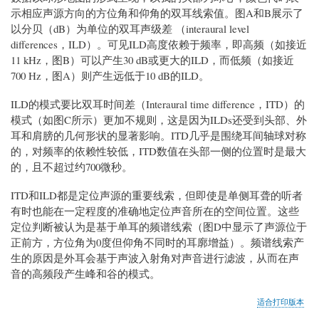
示相应声源方向的方位角和仰角的双耳线索值。图A和B展示了
以分贝（dB）为单位的双耳声级差 （interaural level
differences，ILD）。可见ILD高度依赖于频率，即高频（如接近
11 kHz，图B）可以产生30 dB或更大的ILD，而低频（如接近
700 Hz，图A）则产生远低于10 dB的ILD。
ILD的模式要比双耳时间差（Interaural time difference，ITD）的
模式（如图C所示）更加不规则，这是因为ILDs还受到头部、外
耳和肩膀的几何形状的显著影响。ITD几乎是围绕耳间轴球对称
的，对频率的依赖性较低，ITD数值在头部一侧的位置时是最大
的，且不超过约700微秒。
ITD和ILD都是定位声源的重要线索，但即使是单侧耳聋的听者
有时也能在一定程度的准确地定位声音所在的空间位置。这些
定位判断被认为是基于单耳的频谱线索（图D中显示了声源位于
正前方，方位角为0度但仰角不同时的耳廓增益）。频谱线索产
生的原因是外耳会基于声波入射角对声音进行滤波，从而在声
音的高频段产生峰和谷的模式。
适合打印版本