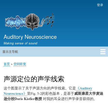
跳
登录
用
转
户
到
帐
主
户
要
菜
内
容
Auditory Neuroscience
单
Making sense of sound
显示主导航
主
导
首页
声学与信号处理
The Ear
Pitch
Vocalizations and speech
Spatial Hearing
Scene Analysis
Development, Learning & Plasticity
Prosthetics
The Book
首页
空间听觉
航
面
包
声源定位的声学线索
屑
这个图显示了关于声源方向的声学线索。它是
《Auditory
威斯康星大学麦迪
Neuroscience》
里Fig. 5-2的彩色版本，是基于
逊分校Doris Kistler教授
对我的耳朵进行声学录音获得的。